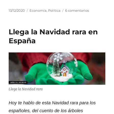
n
n
t
a
P
C
e
13/12/2020
Economía
,
Política
6 comentarios
e
u
a
n
s
b
t
E
l
e
s
Llega la Navidad rara en
i
g
p
c
o
a
España
a
r
ñ
d
í
a
o
a
c
e
s
r
l
e
c
e
r
á
Llega la Navidad rara
e
l
a
Hoy te hablo de esta Navidad rara para los
ñ
españoles, del cuento de los árboles
o