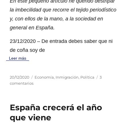
En este pequeño artículo he querido destripar
e
la imbecilidad que recorre el tejido periodístico
r
m
y, con ellos de la mano, a la sociedad en
i
general en España.
n
a
23/12/2020 – De entrada debes saber que ni
l
#
de coña soy de
t
Leer más
w
e
x
P
C
20/12/2020
Economía
,
Inmigración
,
Política
3
i
u
e
a
comentarios
t
b
n
t
@
l
M
e
N
i
i
g
a
España crecerá el año
c
g
o
t
a
r
r
h
que viene
d
a
í
a
o
n
a
l