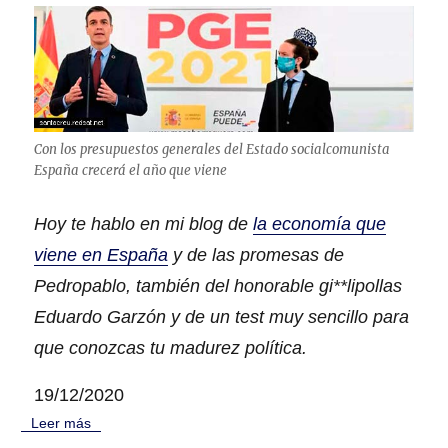
e
t
s
i
l
e
e
s
P
i
i
n
c
m
q
i
u
Con los presupuestos generales del Estado socialcomunista
g
o
España crecerá el año que viene
r
t
a
@
n
T
Hoy te hablo en mi blog de
la economía que
t
w
viene en España
y de las promesas de
e
i
s
t
Pedropablo, también del honorable gi**lipollas
y
t
Eduardo Garzón y de un test muy sencillo para
e
e
m
que conozcas tu madurez política.
r
i
E
g
s
19/12/2020
r
p
Leer más
a
a