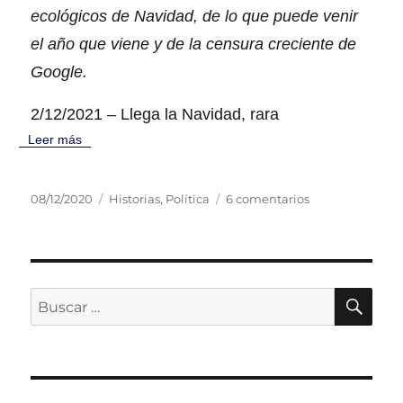
q
ecológicos de Navidad, de lo que puede venir
u
el año que viene y de la censura creciente de
e
v
Google.
i
e
2/12/2021 – Llega la Navidad, rara
n
Leer más
e
P
C
e
08/12/2020
Historias
,
Política
6 comentarios
u
a
n
b
t
L
l
e
l
i
g
e
c
o
g
B
B
U
a
r
a
S
u
d
í
l
C
s
o
a
a
A
R
e
s
N
c
l
a
a