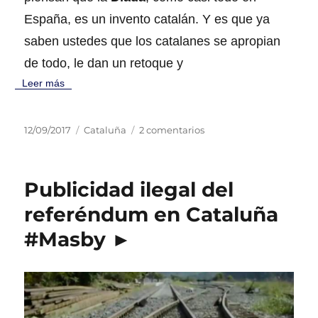
a
España, es un invento catalán. Y es que ya
s
o
saben ustedes que los catalanes se apropian
c
de todo, le dan un retoque y
i
a
Leer más
d
o
d
P
C
e
12/09/2017
Cataluña
2 comentarios
e
u
a
n
l
b
t
L
a
l
e
a
Publicidad ilegal del
C
i
g
D
o
c
o
i
referéndum en Cataluña
r
a
r
a
o
#Masby ►
d
í
d
n
o
a
a
a
e
s
c
e
l
a
s
t
p
a