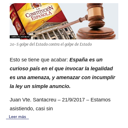
e
i
s
a
l
n
–
d
r
e
e
,
c
S
e
e
t
20-S golpe del Estado contra el golpe de Estado
r
a
r
o
a
Esto se tiene que acabar:
España es un
r
t
i
curioso país en el que invocar la legalidad
y
g
e
es una amenaza, y amenazar con incumplir
i
l
n
la ley un simple anuncio.
t
a
í
l
Juan Vte. Santacreu – 21/9/2017 – Estamos
o
J
d
V
asistiendo, casi sin
e
►
Leer más
l
c