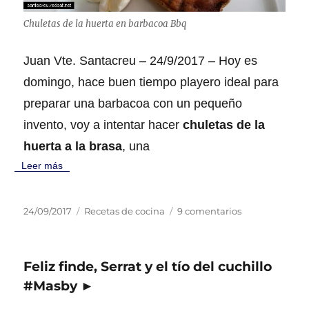
s
u
Chuletas de la huerta en barbacoa Bbq
r
n
Juan Vte. Santacreu – 24/9/2017 – Hoy es
a
s
domingo, hace buen tiempo playero ideal para
d
preparar una barbacoa con un pequeño
e
l
invento, voy a intentar hacer
chuletas de la
r
huerta a la brasa
, una
e
f
Leer más
e
r
é
P
C
e
24/09/2017
Recetas de cocina
9 comentarios
n
u
a
n
d
b
t
C
u
l
e
h
m
Feliz finde, Serrat y el tío del cuchillo
i
g
u
?
c
o
l
#Masby ►
a
r
e