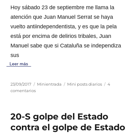
d
í
t
Hoy sábado 23 de septiembre me llama la
o
a
a
e
s
s
atención que Juan Manuel Serrat se haya
l
d
vuelto antiindependentista, y es que la pela
e
l
está por encima de delirios tribales, Juan
a
Manuel sabe que si Cataluña se independiza
h
u
sus
e
Leer más
r
t
a
P
F
C
23/09/2017
Minientrada
Mini posts diarios
4
e
u
e
o
a
comentarios
n
b
n
r
t
b
l
F
m
e
a
i
e
a
g
r
20-S golpe del Estado
c
l
t
o
b
a
i
o
r
a
contra el golpe de Estado
d
z
í
c
o
f
a
o