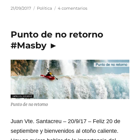
u
P
C
e
21/09/2017
Política
4 comentarios
c
u
a
n
h
b
t
2
i
l
e
0
l
Punto de no retorno
i
g
-
l
c
o
S
o
#Masby ►
a
r
g
#
d
í
o
M
o
a
l
a
e
s
p
s
l
e
b
d
y
e
►
l
E
Punto de no retorno
s
t
a
Juan Vte. Santacreu – 20/9/17 – Feliz 20 de
d
septiembre y bienvenidos al otoño caliente.
o
c