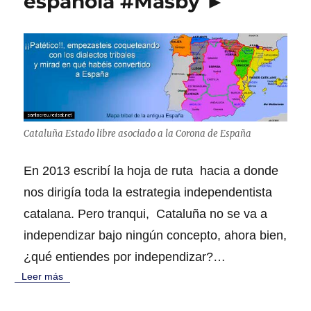
española #Masby ►
e
e
s
l
g
o
,
e
l
g
a
t
Cataluña Estado libre asociado a la Corona de España
o
y
En 2013 escribí la hoja de ruta hacia a donde
e
l
nos dirigía toda la estrategia independentista
r
catalana. Pero tranqui, Cataluña no se va a
a
t
independizar bajo ningún concepto, ahora bien,
ó
¿qué entiendes por independizar?…
n
Leer más