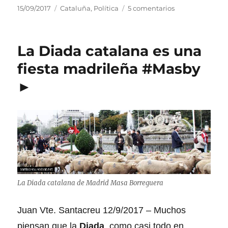
P
C
e
15/09/2017
Cataluña
,
Política
5 comentarios
u
a
n
b
t
C
l
e
a
La Diada catalana es una
i
g
t
c
o
a
fiesta madrileña #Masby
a
r
l
►
d
í
u
o
a
ñ
e
s
a
l
E
s
t
a
d
o
l
La Diada catalana de Madrid Masa Borreguera
i
b
Juan Vte. Santacreu 12/9/2017 – Muchos
r
e
piensan que la
Diada
, como casi todo en