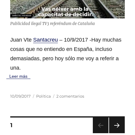
a
l
ñ
a
o
n
l
a
Publicidad ilegal TV3 referéndum de Cataluña
a
e
#
s
M
Juan Vte
Santacreu
– 10/9/2017 -Hay muchas
u
a
n
cosas que no entiendo en España, incluso
s
a
b
demasiadas, pero hoy sólo me voy a referir a
f
y
i
una.
►
e
Leer más
s
t
a
P
C
e
10/09/2017
Política
2 comentarios
m
u
a
n
a
b
t
P
d
l
e
u
r
i
g
b
P
i
P
1
c
o
l
l
Á
a
r
i