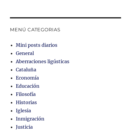
s
MENÚ CATEGORIAS
Mini posts diarios
General
Aberraciones ligústicas
Cataluña
Economía
Educación
Filosofía
Historias
Iglesia
Inmigración
Justicia