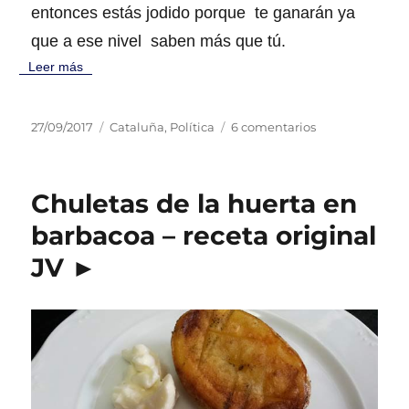
entonces estás jodido porque te ganarán ya
e
l
que a ese nivel saben más que tú.
r
Leer más
e
f
e
P
C
e
27/09/2017
Cataluña
,
Política
6 comentarios
r
u
a
n
é
b
t
¿
n
l
e
D
d
Chuletas de la huerta en
i
g
ó
u
c
o
n
barbacoa – receta original
m
a
r
d
?
JV ►
d
í
e
#
o
a
e
M
e
s
s
a
l
t
s
á
b
n
y
l
►
a