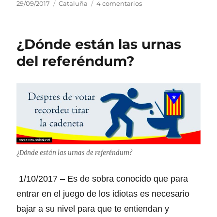
P
C
e
29/09/2017
Cataluña
4 comentarios
u
a
n
b
t
¿
l
e
Q
¿Dónde están las urnas
i
g
u
c
o
é
del referéndum?
a
r
o
d
í
c
o
a
u
e
s
r
l
r
i
r
á
e
¿Dónde están las urnas de referéndum?
l
1
-
1/10/2017 – Es de sobra conocido que para
O
entrar en el juego de los idiotas es necesario
c
o
bajar a su nivel para que te entiendan y
n