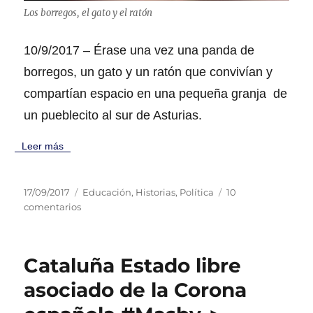
o
Los borregos, el gato y el ratón
r
n
o
10/9/2017 – Érase una vez una panda de
#
borregos, un gato y un ratón que convivían y
M
a
compartían espacio en una pequeña granja de
s
un pueblecito al sur de Asturias.
b
y
Leer más
►
P
C
17/09/2017
Educación
,
Historias
,
Política
10
u
e
a
comentarios
b
n
t
l
E
e
i
l
g
Cataluña Estado libre
c
b
o
a
o
r
asociado de la Corona
d
r
í
o
r
a