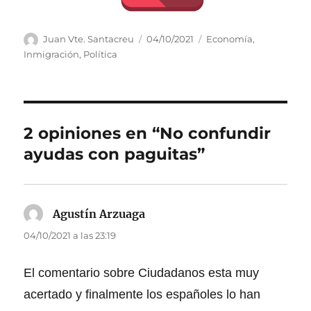
A
P
C
Juan Vte. Santacreu
04/10/2021
Economía
,
u
u
a
Inmigración
,
Política
t
b
t
o
l
e
r
i
g
c
o
a
r
2 opiniones en “No confundir
d
í
ayudas con paguitas”
o
a
e
s
l
Agustín Arzuaga
dice:
04/10/2021 a las 23:19
El comentario sobre Ciudadanos esta muy
acertado y finalmente los españoles lo han