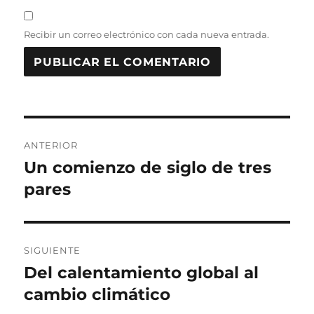
Recibir un correo electrónico con cada nueva entrada.
N
ANTERIOR
a
Un comienzo de siglo de tres
E
n
pares
v
t
e
r
a
g
SIGUIENTE
d
Del calentamiento global al
E
a
a
n
cambio climático
a
c
t